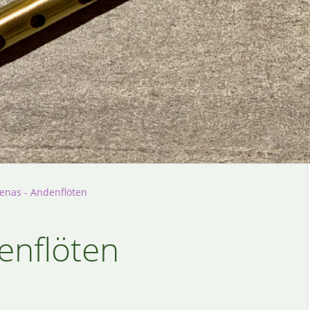
enas - Andenflöten
enflöten