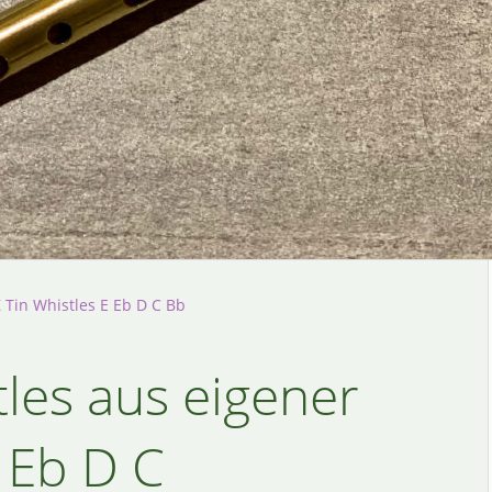
 Tin Whistles E Eb D C Bb
les aus eigener
E Eb D C