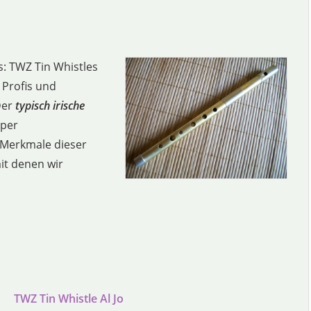
s: TWZ Tin Whistles
 Profis und
Der
typisch irische
uper
e Merkmale dieser
it denen wir
TWZ Tin Whistle Al Jo