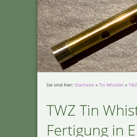
Sie sind hier:
Startseite
»
Tin Whistles
»
TWZ
TWZ Tin Whist
Fertigung in 