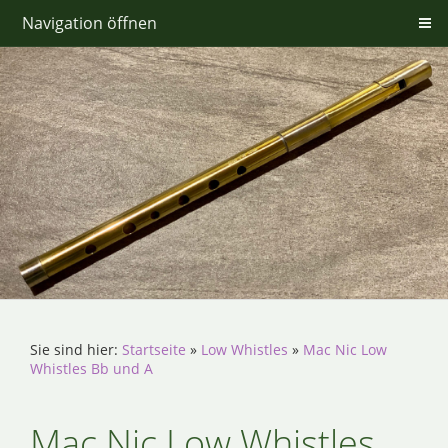
Navigation öffnen
Sie sind hier:
Startseite
»
Low Whistles
»
Mac Nic Low
Whistles Bb und A
Mac Nic Low Whistles