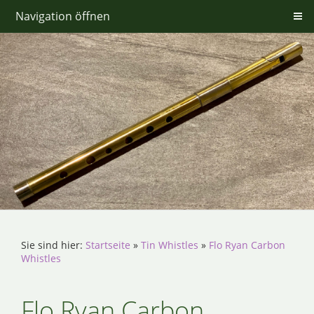
Navigation öffnen
Sie sind hier:
Startseite
»
Tin Whistles
»
Flo Ryan Carbon
Whistles
Flo Ryan Carbon